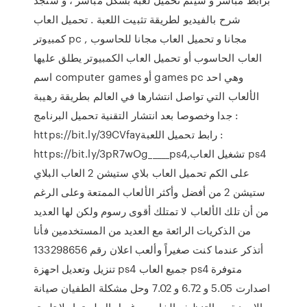
شرح بالفيديو لطريقة تثبيت اللعبة . تحميل العاب
كمبيوتر pc مجانا و تحميل العاب مجانا للحاسوب ,
العاب الحاسوب أو تحميل العاب الكمبيوتر يطلق عليها
اسم computer games أو games pc وهي احد
الألعاب التي تواصل انتشارها في العالم بطريقة رهيبة
جدا وخصوصا بعد انتشار التقنية تحميل البرنامج :
https://bit.ly/39CVfayرابط تحميل اللعبة :
https://bit.ly/3pR7wOg_____ps4,تشغيل العاب ps4
على الكم تحميل العاب بلاي ستيشن 2 العاب البلاي
ستيشن 2 من أفضل وأكثر الألعاب الممتعة وعلى الرغم
من أن تلك الألعاب لا تمتلك أقوى رسوم ولكن لها العديد
من الذكريات الرائعة مع العديد من المستخدمين فأنا
أتذكر عندما كنت صغيراً وألعب اعلان رقم 133298656
تنزيل وتعديل احهزة ps4 جميع العاب ps4 متوفرة
اصدارت 5.05 و 6.72 و 7.02 وحل مشكلة الطفيان صيانة
الاجهزة مع التنظيف الخارجي غسل ال لحق او لا تلحق