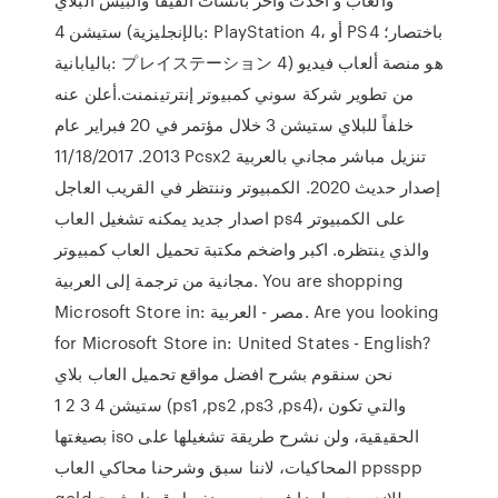
ستيشن 4 (بالإنجليزية: PlayStation 4، أو PS4 باختصار؛
باليابانية: プレイステーション 4) هو منصة ألعاب فيديو
من تطوير شركة سوني كمبيوتر إنترتينمنت.أعلن عنه
خلفاً للبلاي ستيشن 3 خلال مؤتمر في 20 فبراير عام
2013. 11/18/2017 Pcsx2 تنزيل مباشر مجاني بالعربية
إصدار حديث 2020. الكمبيوتر وننتظر في القريب العاجل
اصدار جديد يمكنه تشغيل العاب ps4 على الكمبيوتر
والذي ينتظره. اكبر واضخم مكتبة تحميل العاب كمبيوتر
مجانية من ترجمة إلى العربية. You are shopping
Microsoft Store in: مصر - العربية. Are you looking
for Microsoft Store in: United States - English?
نحن سنقوم بشرح افضل مواقع تحميل العاب بلاي
ستيشن 4 3 2 1 (ps1 ,ps2 ,ps3 ,ps4)، والتي تكون
بصيغتها iso الحقيقية، ولن نشرح طريقة تشغيلها على
المحاكيات، لاننا سبق وشرحنا محاكي العاب ppsspp
gold للاندرويد، وايضا في درس منفصل قمنا بشرح