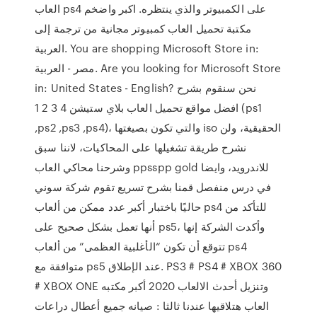
العاب ps4 على الكمبيوتر والذي ينتظره. اكبر واضخم
مكتبة تحميل العاب كمبيوتر مجانية من ترجمة إلى
العربية. You are shopping Microsoft Store in:
مصر - العربية. Are you looking for Microsoft Store
in: United States - English? نحن سنقوم بشرح
افضل مواقع تحميل العاب بلاي ستيشن 4 3 2 1 (ps1
,ps2 ,ps3 ,ps4)، والتي تكون بصيغتها iso الحقيقية، ولن
نشرح طريقة تشغيلها على المحاكيات، لاننا سبق
وشرحنا محاكي العاب ppsspp gold للاندرويد، وايضا
في درس منفصل قمنا بشرح تسريع تقوم شركة سوني
حاليًا باختبار أكبر عدد ممكن من ألعاب ps4 للتأكد من
أنها تعمل بشكل صحيح على ps5، وأكدت الشركة إنها
تتوقع أن تكون “الأغلبية العظمى” من ألعاب ps4
متوافقة مع ps5 عند الإطلاق. PS3 # PS4 # XBOX 360
# XBOX ONE وتنزيل أحدث الالعاب 2020 أكبر مكتبه
العاب هتلاقيها عندنا ثالثا : صيانه جميع أعطال دراعات