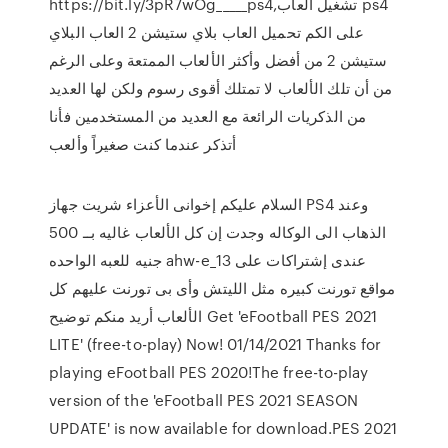
https://bit.ly/3pR7wOg_____ps4,تشغيل العاب ps4
على الكم تحميل العاب بلاي ستيشن 2 العاب البلاي
ستيشن 2 من أفضل وأكثر الألعاب الممتعة وعلى الرغم
من أن تلك الألعاب لا تمتلك أقوى رسوم ولكن لها العديد
من الذكريات الرائعة مع العديد من المستخدمين فأنا
أتذكر عندما كنت صغيراً وألعب
السلام عليكم إخوانى الأعزاء شريت جهاز PS4 وعند
الذهاب الى الوكاله وجدت إن كل الألعاب غاليه بــ 500
جنيه للعبه الواحده ahw-e_13 عندى إشتراكات على
مواقع تورنت كبيره مثل الليتش وأى بى تورنت عليهم كل
الألعاب أريد منكم توضيح Get 'eFootball PES 2021
LITE' (free-to-play) Now! 01/14/2021 Thanks for
playing eFootball PES 2020!The free-to-play
version of the 'eFootball PES 2021 SEASON
UPDATE' is now available for download.PES 2021