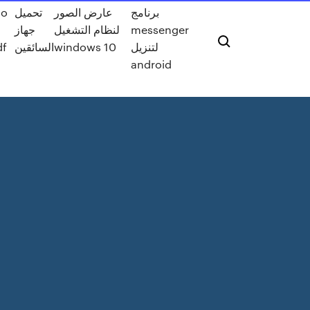
io
تحميل
عارض الصور
برنامج
جهاز
لنظام التشغيل
messenger
pdf
السائقين
windows 10
لتنزيل
android